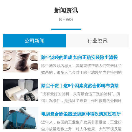
新闻资讯
NEWS
公司新闻
行业资讯
除尘滤袋的组成 如何正确安装除尘滤袋
除尘滤袋顾名思义，其是能够帮助人们带来除尘
效果的，很多人也会对于除尘滤袋的内容特别的
好奇，想要知道除尘滤袋的组成部分。在...
除尘干货｜这8个因素竟然会影响布袋除
尘器滤袋的使用寿命
“没有最好的滤料，只有最合适工况的滤料”。所
谓工况条件，是指除尘布袋工作所依附的外围环
境。选择什么材质，什么品种的滤料取...
电袋复合除尘器滤袋脉冲喷吹清灰过程研
究
近年来，各国的工业生产发展非常迅速，工业粉
尘排放量逐步上升，对人体健康、大气环境及运